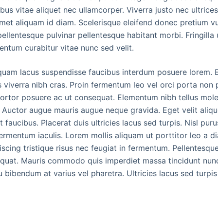
us vitae aliquet nec ullamcorper. Viverra justo nec ultrice
amet aliquam id diam. Scelerisque eleifend donec pretium vu
ellentesque pulvinar pellentesque habitant morbi. Fringilla 
entum curabitur vitae nunc sed velit.
quam lacus suspendisse faucibus interdum posuere lorem. 
 viverra nibh cras. Proin fermentum leo vel orci porta non 
ortor posuere ac ut consequat. Elementum nibh tellus mole
 Auctor augue mauris augue neque gravida. Eget velit alique
 faucibus. Placerat duis ultricies lacus sed turpis. Nisl puru
rmentum iaculis. Lorem mollis aliquam ut porttitor leo a di
scing tristique risus nec feugiat in fermentum. Pellentesq
quat. Mauris commodo quis imperdiet massa tincidunt nunc 
 bibendum at varius vel pharetra. Ultricies lacus sed turpis 