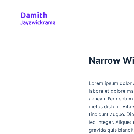
S
k
i
p
t
o
c
Narrow W
o
n
t
Lorem ipsum dolor s
e
labore et dolore ma
n
aenean. Fermentum od
t
metus dictum. Vitae
tincidunt augue. Dia
leo integer. Aliquet
gravida quis blandit