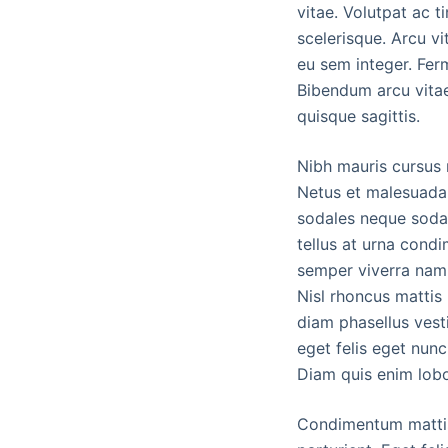
vitae. Volutpat ac t
scelerisque. Arcu vi
eu sem integer. Fer
Bibendum arcu vitae
quisque sagittis.
Nibh mauris cursus m
Netus et malesuada 
sodales neque sodal
tellus at urna cond
semper viverra nam. 
Nisl rhoncus mattis
diam phasellus vesti
eget felis eget nunc
Diam quis enim lobo
Condimentum mattis 