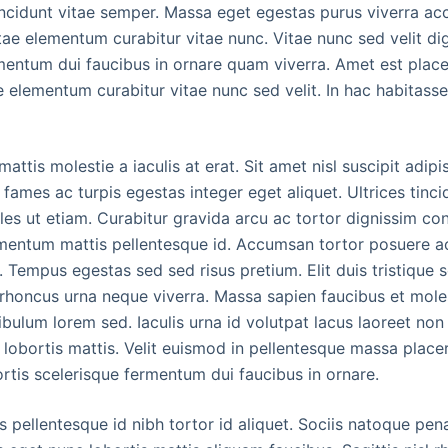
incidunt vitae semper. Massa eget egestas purus viverra acc
tae elementum curabitur vitae nunc. Vitae nunc sed velit di
mentum dui faucibus in ornare quam viverra. Amet est place
 elementum curabitur vitae nunc sed velit. In hac habitass
attis molestie a iaculis at erat. Sit amet nisl suscipit adip
fames ac turpis egestas integer eget aliquet. Ultrices tinc
es ut etiam. Curabitur gravida arcu ac tortor dignissim con
imentum mattis pellentesque id. Accumsan tortor posuere a
Tempus egestas sed sed risus pretium. Elit duis tristique sol
 rhoncus urna neque viverra. Massa sapien faucibus et mole
bulum lorem sed. Iaculis urna id volutpat lacus laoreet non
 lobortis mattis. Velit euismod in pellentesque massa placera
rtis scelerisque fermentum dui faucibus in ornare.
pellentesque id nibh tortor id aliquet. Sociis natoque pen