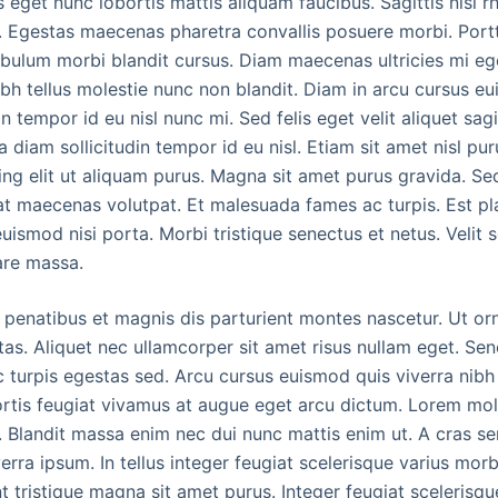
is eget nunc lobortis mattis aliquam faucibus. Sagittis nisl 
 Egestas maecenas pharetra convallis posuere morbi. Portt
bulum morbi blandit cursus. Diam maecenas ultricies mi eg
ibh tellus molestie nunc non blandit. Diam in arcu cursus e
in tempor id eu nisl nunc mi. Sed felis eget velit aliquet sag
a diam sollicitudin tempor id eu nisl. Etiam sit amet nisl pur
ing elit ut aliquam purus. Magna sit amet purus gravida. Se
at maecenas volutpat. Et malesuada fames ac turpis. Est pl
uismod nisi porta. Morbi tristique senectus et netus. Velit
are massa.
penatibus et magnis dis parturient montes nascetur. Ut orn
tas. Aliquet nec ullamcorper sit amet risus nullam eget. Sen
turpis egestas sed. Arcu cursus euismod quis viverra nibh 
ortis feugiat vivamus at augue eget arcu dictum. Lorem mol
m. Blandit massa enim nec dui nunc mattis enim ut. A cras 
rra ipsum. In tellus integer feugiat scelerisque varius morb
t tristique magna sit amet purus. Integer feugiat scelerisqu