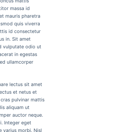
rhoncus mattis
itor massa id
et mauris pharetra
uismod quis viverra
ittis id consectetur
us in. Sit amet
d vulputate odio ut
acerat in egestas
 sed ullamcorper
are lectus sit amet
ectus et netus et
cras pulvinar mattis
lis aliquam ut
semper auctor neque.
i. Integer eget
e varius morbi. Nisl