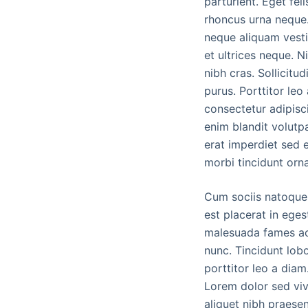
parturient. Eget fel
rhoncus urna neque.
neque aliquam vesti
et ultrices neque. N
nibh cras. Sollicitud
purus. Porttitor leo 
consectetur adipisc
enim blandit volutp
erat imperdiet sed e
morbi tincidunt orn
Cum sociis natoque 
est placerat in eges
malesuada fames ac 
nunc. Tincidunt lob
porttitor leo a dia
Lorem dolor sed vive
aliquet nibh praesen