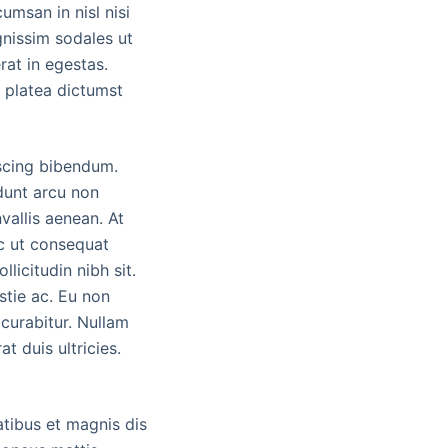
umsan in nisl nisi
gnissim sodales ut
rat in egestas.
e platea dictumst
iscing bibendum.
idunt arcu non
vallis aenean. At
c ut consequat
licitudin nibh sit.
stie ac. Eu non
 curabitur. Nullam
t duis ultricies.
atibus et magnis dis