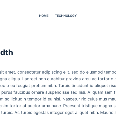
HOME
TECHNOLOGY
idth
it amet, consectetur adipiscing elit, sed do eiusmod tempo
gna aliqua. Laoreet non curabitur gravida arcu ac tortor di
io eu feugiat pretium nibh. Turpis tincidunt id aliquet risu
 purus faucibus ornare suspendisse sed nisi. Aliquam sem fr
m sollicitudin tempor id eu nisl. Nascetur ridiculus mus maur
 enim tortor at auctor urna nunc. Praesent tristique magna 
 turpis. Ac turpis egestas integer eget aliquet nibh. Mauris